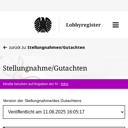
Direk
zum
Men
Lobbyregister
Inhal
öffne
Sie
zurück zu:
Stellungnahmen/Gutachten
befinden
sich
Stellungnahme/Gutachten
hier:
Inhalte beruhen auf Angaben der IV -
Infos
Version der Stellungnahme/des Gutachtens