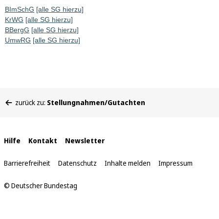
BImSchG
[alle SG hierzu]
KrWG
[alle SG hierzu]
BBergG
[alle SG hierzu]
UmwRG
[alle SG hierzu]
Sie
zurück zu:
Stellungnahmen/Gutachten
befinden
sich
hier:
Interne
Hilfe
Kontakt
Newsletter
Links
Barrierefreiheit
Datenschutz
Inhalte melden
Impressum
© Deutscher Bundestag