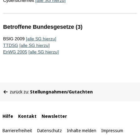
Cybersicherheit
[alle SG hierzu]
Betroffene Bundesgesetze (3)
BSIG 2009
[alle SG hierzu]
TTDSG
[alle SG hierzu]
EnWG 2005
[alle SG hierzu]
Sie
zurück zu:
Stellungnahmen/Gutachten
befinden
sich
hier:
Interne
Hilfe
Kontakt
Newsletter
Links
Barrierefreiheit
Datenschutz
Inhalte melden
Impressum