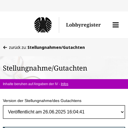
Direk
zum
Men
Lobbyregister
Inhal
öffne
Sie
zurück zu:
Stellungnahmen/Gutachten
befinden
sich
Stellungnahme/Gutachten
hier:
Inhalte beruhen auf Angaben der IV -
Infos
Version der Stellungnahme/des Gutachtens