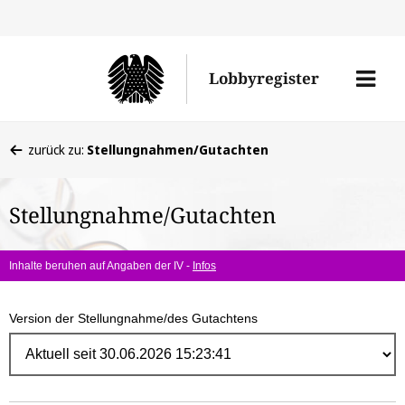
Direk
zum
Men
Lobbyregister
Inhal
öffne
Sie
zurück zu:
Stellungnahmen/Gutachten
befinden
sich
Stellungnahme/Gutachten
hier:
Inhalte beruhen auf Angaben der IV -
Infos
Version der Stellungnahme/des Gutachtens