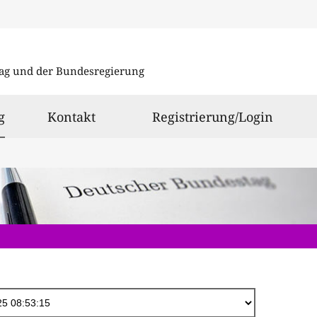
Direkt
zum
ag und der Bundesregierung
Inhalt
ausgewählt
g
Kontakt
Registrierung/Login