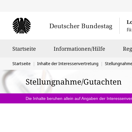
L
fü
Hauptnavigation
Startseite
Informationen/Hilfe
Reg
Sie
Startseite
Inhalte der Interessenvertretung
Stellungnahm
befinden
Stellungnahme/Gutachten
sich
hier:
Die Inhalte beruhen allein auf Angaben der Interessenver