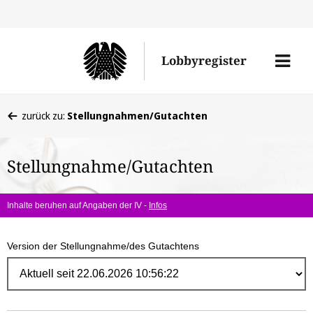
Direk
zum
Men
Lobbyregister
Inhal
öffne
Sie
zurück zu:
Stellungnahmen/Gutachten
befinden
sich
Stellungnahme/Gutachten
hier:
Inhalte beruhen auf Angaben der IV -
Infos
Version der Stellungnahme/des Gutachtens