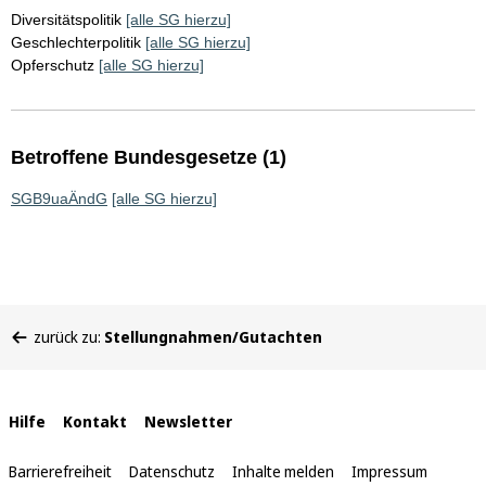
Diversitätspolitik
[alle SG hierzu]
Geschlechterpolitik
[alle SG hierzu]
Opferschutz
[alle SG hierzu]
Betroffene Bundesgesetze (1)
SGB9uaÄndG
[alle SG hierzu]
Sie
zurück zu:
Stellungnahmen/Gutachten
befinden
sich
hier:
Interne
Hilfe
Kontakt
Newsletter
Links
Barrierefreiheit
Datenschutz
Inhalte melden
Impressum