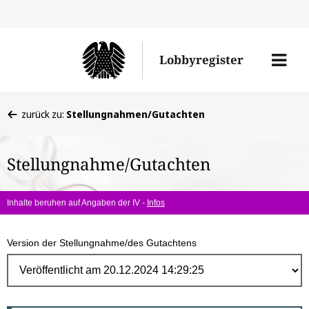
Direk
zum
Men
Lobbyregister
Inhal
öffne
Sie
zurück zu:
Stellungnahmen/Gutachten
befinden
sich
Stellungnahme/Gutachten
hier:
Inhalte beruhen auf Angaben der IV -
Infos
Version der Stellungnahme/des Gutachtens