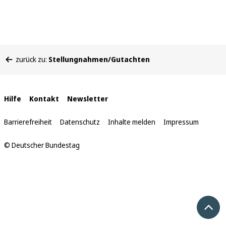
Sie
zurück zu:
Stellungnahmen/Gutachten
befinden
sich
hier:
Interne
Hilfe
Kontakt
Newsletter
Links
Barrierefreiheit
Datenschutz
Inhalte melden
Impressum
© Deutscher Bundestag
Nach