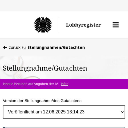
Direk
zum
Men
Lobbyregister
Inhal
öffne
Sie
zurück zu:
Stellungnahmen/Gutachten
befinden
sich
Stellungnahme/Gutachten
hier:
Inhalte beruhen auf Angaben der IV -
Infos
Version der Stellungnahme/des Gutachtens