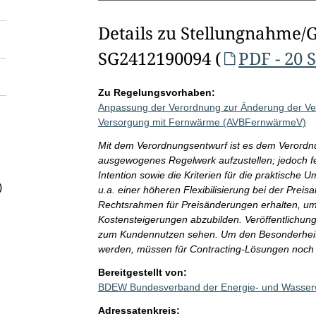
Details zu Stellungnahme/
SG2412190094 (
PDF - 20 
Zu Regelungsvorhaben:
Anpassung der Verordnung zur Änderung der Ve
Versorgung mit Fernwärme (AVBFernwärmeV)
Mit dem Verordnungsentwurf ist es dem Verord
ausgewogenes Regelwerk aufzustellen; jedoch feh
Intention sowie die Kriterien für die praktisch
)
u.a. einer höheren Flexibilisierung bei der Preis
Rechtsrahmen für Preisänderungen erhalten, um 
Kostensteigerungen abzubilden. Veröffentlichung
zum Kundennutzen sehen. Um den Besonderheite
werden, müssen für Contracting-Lösungen noch
Bereitgestellt von:
BDEW Bundesverband der Energie- und Wasserwi
Adressatenkreis: