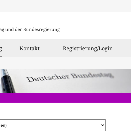
Direkt
zum
ag und der Bundesregierung
Inhalt
ausgewählt
g
Kontakt
Registrierung/Login