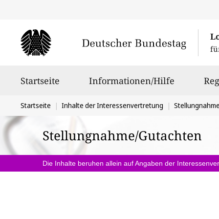
L
fü
Hauptnavigation
Startseite
Informationen/Hilfe
Reg
Sie
Startseite
Inhalte der Interessenvertretung
Stellungnahm
befinden
Stellungnahme/Gutachten
sich
hier:
Die Inhalte beruhen allein auf Angaben der Interessenver