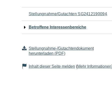
Navigation
Stellungnahme/Gutachten SG2412190094
für
Betroffene Interessenbereiche
den
Seiteninhalt
Stellungnahme-/Gutachtendokument
herunterladen (PDF)
Inhalt dieser Seite melden
(
Mehr Informationen