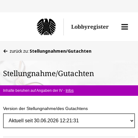
Direk
zum
Men
Lobbyregister
Inhal
öffne
Sie
zurück zu:
Stellungnahmen/Gutachten
befinden
sich
Stellungnahme/Gutachten
hier:
Inhalte beruhen auf Angaben der IV -
Infos
Version der Stellungnahme/des Gutachtens