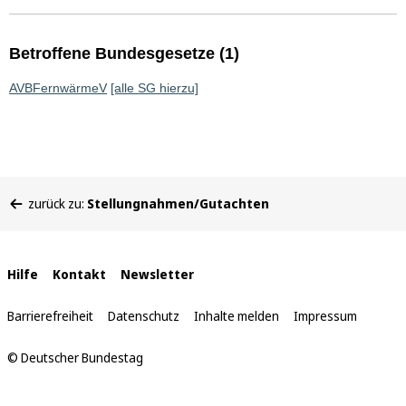
Betroffene Bundesgesetze (1)
AVBFernwärmeV
[alle SG hierzu]
Sie
zurück zu:
Stellungnahmen/Gutachten
befinden
sich
hier:
Interne
Hilfe
Kontakt
Newsletter
Links
Barrierefreiheit
Datenschutz
Inhalte melden
Impressum
© Deutscher Bundestag