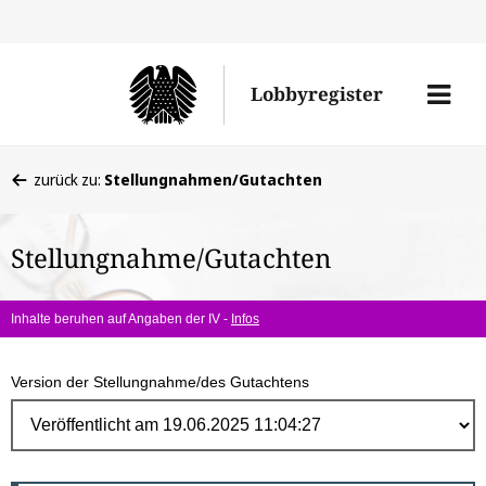
Direk
zum
Men
Lobbyregister
Inhal
öffne
Sie
zurück zu:
Stellungnahmen/Gutachten
befinden
sich
Stellungnahme/Gutachten
hier:
Inhalte beruhen auf Angaben der IV -
Infos
Version der Stellungnahme/des Gutachtens