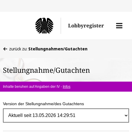
Direk
zum
Men
Lobbyregister
Inhal
öffne
Sie
zurück zu:
Stellungnahmen/Gutachten
befinden
sich
Stellungnahme/Gutachten
hier:
Inhalte beruhen auf Angaben der IV -
Infos
Version der Stellungnahme/des Gutachtens