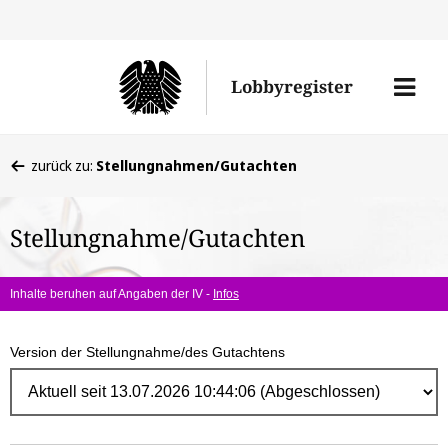
Direk
zum
Men
Lobbyregister
Inhal
öffne
Sie
zurück zu:
Stellungnahmen/Gutachten
befinden
sich
Stellungnahme/Gutachten
hier:
Inhalte beruhen auf Angaben der IV -
Infos
Version der Stellungnahme/des Gutachtens