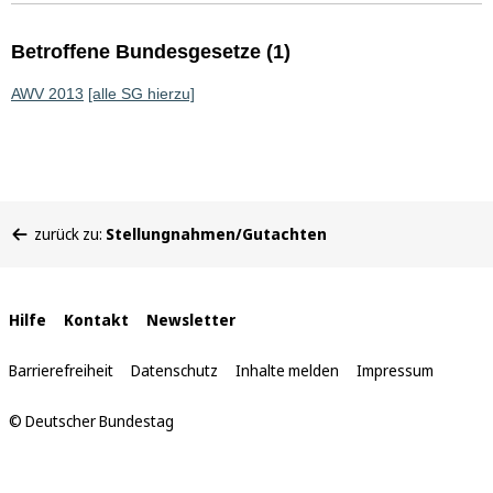
Betroffene Bundesgesetze (1)
AWV 2013
[alle SG hierzu]
Sie
zurück zu:
Stellungnahmen/Gutachten
befinden
sich
hier:
Interne
Hilfe
Kontakt
Newsletter
Links
Barrierefreiheit
Datenschutz
Inhalte melden
Impressum
© Deutscher Bundestag