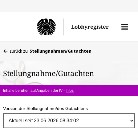
Direk
zum
Men
Lobbyregister
Inhal
öffne
Sie
zurück zu:
Stellungnahmen/Gutachten
befinden
sich
Stellungnahme/Gutachten
hier:
Inhalte beruhen auf Angaben der IV -
Infos
Version der Stellungnahme/des Gutachtens