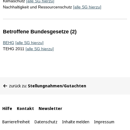
Klimaschutz
[alle SG hierzu]
Nachhaltigkeit und Ressourcenschutz
[alle SG hierzu]
Betroffene Bundesgesetze (2)
BEHG
[alle SG hierzu]
TEHG 2011
[alle SG hierzu]
Sie
zurück zu:
Stellungnahmen/Gutachten
befinden
sich
hier:
Interne
Hilfe
Kontakt
Newsletter
Links
Barrierefreiheit
Datenschutz
Inhalte melden
Impressum