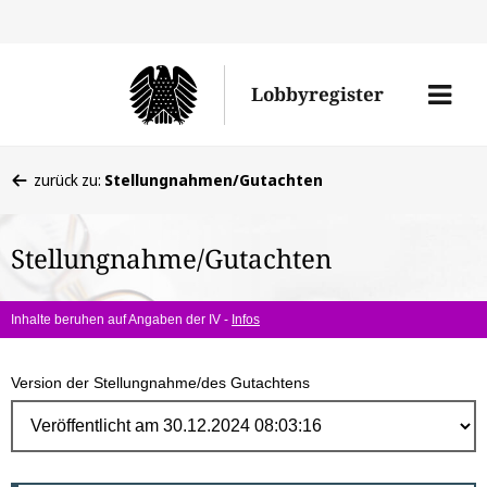
Direk
zum
Men
Lobbyregister
Inhal
öffne
Sie
zurück zu:
Stellungnahmen/Gutachten
befinden
sich
Stellungnahme/Gutachten
hier:
Inhalte beruhen auf Angaben der IV -
Infos
Version der Stellungnahme/des Gutachtens