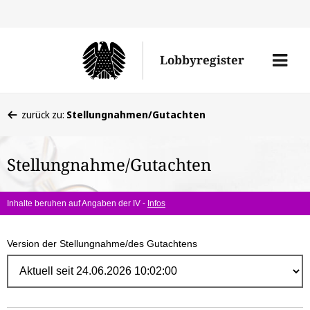
Direk
zum
Men
Lobbyregister
Inhal
öffne
Sie
zurück zu:
Stellungnahmen/Gutachten
befinden
sich
Stellungnahme/Gutachten
hier:
Inhalte beruhen auf Angaben der IV -
Infos
Version der Stellungnahme/des Gutachtens