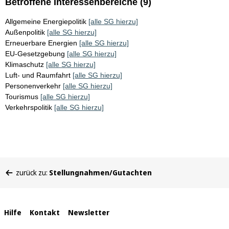
Betroffene Interessenbereiche (9)
Allgemeine Energiepolitik
[alle SG hierzu]
Außenpolitik
[alle SG hierzu]
Erneuerbare Energien
[alle SG hierzu]
EU-Gesetzgebung
[alle SG hierzu]
Klimaschutz
[alle SG hierzu]
Luft- und Raumfahrt
[alle SG hierzu]
Personenverkehr
[alle SG hierzu]
Tourismus
[alle SG hierzu]
Verkehrspolitik
[alle SG hierzu]
Sie
zurück zu:
Stellungnahmen/Gutachten
befinden
sich
hier:
Interne
Hilfe
Kontakt
Newsletter