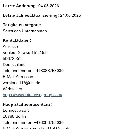
e
Letzte Änderung:
04.08.2026
n
Letzte Jahresaktualisierung:
24.06.2026
i
Tätigkeitskategorie:
Sonstiges Unternehmen
n
Kontaktdaten:
Adresse:
h
Venloer Straße
151-153
50672
Köln
a
Deutschland
K
Telefonnummer: +493088753030
l
o
E-Mail-Adressen:
n
vorstand.LR@dlh.de
t
t
Webseiten:
a
https://www.lufthansagroup.com/
k
Hauptstadtrepräsentanz:
t
A
Lennéstraße
3
i
d
10785
Berlin
n
r
K
Telefonnummer: +493088753030
f
e
o
E-Mail-Adresse: vorstand.LR@dlh.de