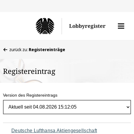
Direk
zum
Men
Lobbyregister
Inhal
öffne
Sie
zurück zu:
Registereinträge
befinden
sich
Registereintrag
hier:
Version des Registereintrags
Navigation
Deutsche Lufthansa Aktiengesellschaft