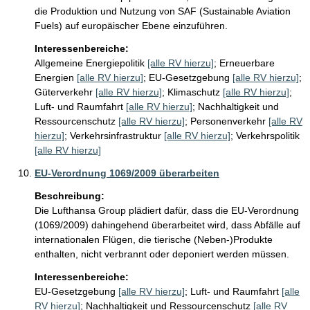
die Produktion und Nutzung von SAF (Sustainable Aviation 
Fuels) auf europäischer Ebene einzuführen. 
Interessenbereiche:
Allgemeine Energiepolitik
[alle RV hierzu]
;
Erneuerbare
Energien
[alle RV hierzu]
;
EU-Gesetzgebung
[alle RV hierzu]
;
Güterverkehr
[alle RV hierzu]
;
Klimaschutz
[alle RV hierzu]
;
Luft- und Raumfahrt
[alle RV hierzu]
;
Nachhaltigkeit und
Ressourcenschutz
[alle RV hierzu]
;
Personenverkehr
[alle RV
hierzu]
;
Verkehrsinfrastruktur
[alle RV hierzu]
;
Verkehrspolitik
[alle RV hierzu]
EU-Verordnung 1069/2009 überarbeiten
Beschreibung:
Die Lufthansa Group plädiert dafür, dass die EU-Verordnung 
(1069/2009) dahingehend überarbeitet wird, dass Abfälle auf 
internationalen Flügen, die tierische (Neben-)Produkte 
enthalten, nicht verbrannt oder deponiert werden müssen.
Interessenbereiche:
EU-Gesetzgebung
[alle RV hierzu]
;
Luft- und Raumfahrt
[alle
RV hierzu]
;
Nachhaltigkeit und Ressourcenschutz
[alle RV