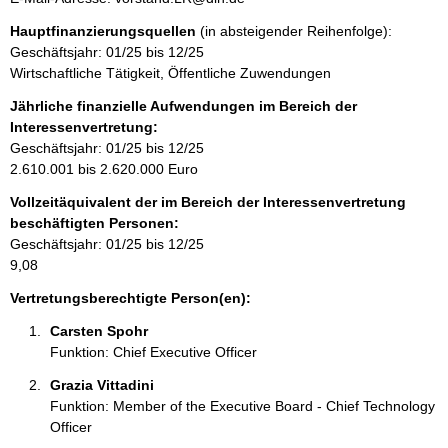
o
s
n
r
Hauptfinanzierungsquellen
(in absteigender Reihenfolge):
s
t
m
Geschäftsjahr: 01/25 bis 12/25
e
a
a
Wirtschaftliche Tätigkeit, Öffentliche Zuwendungen
k
t
t
Jährliche finanzielle Aufwendungen im Bereich der
i
i
Interessenvertretung:
o
n
Geschäftsjahr: 01/25 bis 12/25
n
f
2.610.001 bis 2.620.000 Euro
e
o
n
Vollzeitäquivalent der im Bereich der Interessenvertretung
r
:
beschäftigten Personen:
m
Geschäftsjahr: 01/25 bis 12/25
a
9,08
t
i
Vertretungsberechtigte Person(en):
o
Carsten Spohr 
n
Funktion: Chief Executive Officer
e
n
Grazia Vittadini 
:
Funktion: Member of the Executive Board - Chief Technology
Officer