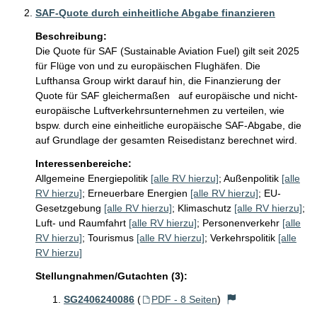
SAF-Quote durch einheitliche Abgabe finanzieren
Beschreibung:
Die Quote für SAF (Sustainable Aviation Fuel) gilt seit 2025 
für Flüge von und zu europäischen Flughäfen. Die 
Lufthansa Group wirkt darauf hin, die Finanzierung der 
Quote für SAF gleichermaßen   auf europäische und nicht-
europäische Luftverkehrsunternehmen zu verteilen, wie 
bspw. durch eine einheitliche europäische SAF-Abgabe, die 
auf Grundlage der gesamten Reisedistanz berechnet wird.
Interessenbereiche:
Allgemeine Energiepolitik
[alle RV hierzu]
;
Außenpolitik
[alle
RV hierzu]
;
Erneuerbare Energien
[alle RV hierzu]
;
EU-
Gesetzgebung
[alle RV hierzu]
;
Klimaschutz
[alle RV hierzu]
;
Luft- und Raumfahrt
[alle RV hierzu]
;
Personenverkehr
[alle
RV hierzu]
;
Tourismus
[alle RV hierzu]
;
Verkehrspolitik
[alle
RV hierzu]
Stellungnahmen/Gutachten (3):
SG2406240086
(
PDF - 8 Seiten
)