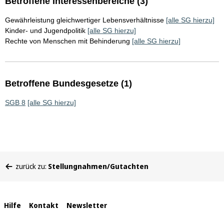
Betroffene Interessenbereiche (3)
Gewährleistung gleichwertiger Lebensverhältnisse
[alle SG hierzu]
Kinder- und Jugendpolitik
[alle SG hierzu]
Rechte von Menschen mit Behinderung
[alle SG hierzu]
Betroffene Bundesgesetze (1)
SGB 8
[alle SG hierzu]
Sie
zurück zu:
Stellungnahmen/Gutachten
befinden
sich
hier:
Interne
Hilfe
Kontakt
Newsletter
Links