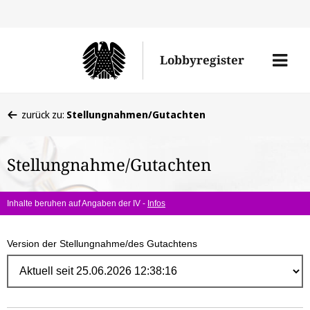
Direk
zum
Men
Lobbyregister
Inhal
öffne
Sie
zurück zu:
Stellungnahmen/Gutachten
befinden
sich
Stellungnahme/Gutachten
hier:
Inhalte beruhen auf Angaben der IV -
Infos
Version der Stellungnahme/des Gutachtens