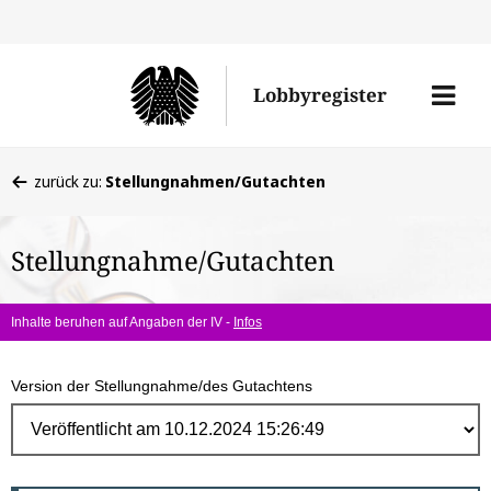
Direk
zum
Men
Lobbyregister
Inhal
öffne
Sie
zurück zu:
Stellungnahmen/Gutachten
befinden
sich
Stellungnahme/Gutachten
hier:
Inhalte beruhen auf Angaben der IV -
Infos
Version der Stellungnahme/des Gutachtens