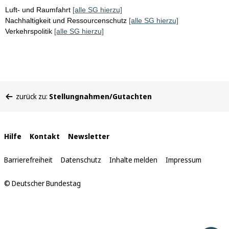
Luft- und Raumfahrt
[alle SG hierzu]
Nachhaltigkeit und Ressourcenschutz
[alle SG hierzu]
Verkehrspolitik
[alle SG hierzu]
Sie
zurück zu:
Stellungnahmen/Gutachten
befinden
sich
hier:
Interne
Hilfe
Kontakt
Newsletter
Links
Barrierefreiheit
Datenschutz
Inhalte melden
Impressum
© Deutscher Bundestag