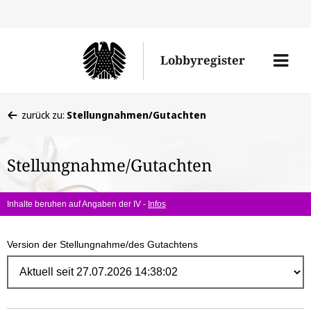
Direk
zum
Men
Lobbyregister
Inhal
öffne
Sie
zurück zu:
Stellungnahmen/Gutachten
befinden
sich
Stellungnahme/Gutachten
hier:
Inhalte beruhen auf Angaben der IV -
Infos
Version der Stellungnahme/des Gutachtens