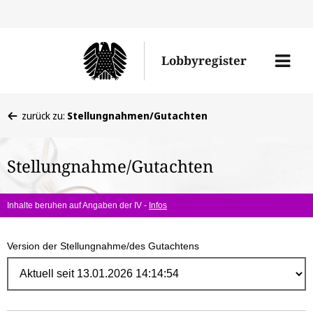
Direk
zum
Men
Lobbyregister
Inhal
öffne
Sie
zurück zu:
Stellungnahmen/Gutachten
befinden
sich
Stellungnahme/Gutachten
hier:
Inhalte beruhen auf Angaben der IV -
Infos
Version der Stellungnahme/des Gutachtens