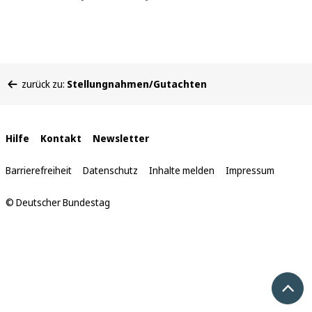
Sie
zurück zu:
Stellungnahmen/Gutachten
befinden
sich
hier:
Interne
Hilfe
Kontakt
Newsletter
Links
Barrierefreiheit
Datenschutz
Inhalte melden
Impressum
© Deutscher Bundestag
Nach