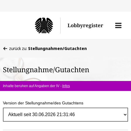
Direk
zum
Men
Lobbyregister
Inhal
öffne
Sie
zurück zu:
Stellungnahmen/Gutachten
befinden
sich
Stellungnahme/Gutachten
hier:
Inhalte beruhen auf Angaben der IV -
Infos
Version der Stellungnahme/des Gutachtens