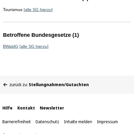
Tourismus
[alle SG hierzu]
Betroffene Bundesgesetze (1)
BWaldG
[alle SG hierzu]
Sie
zurück zu:
Stellungnahmen/Gutachten
befinden
sich
hier:
Interne
Hilfe
Kontakt
Newsletter
Links
Barrierefreiheit
Datenschutz
Inhalte melden
Impressum