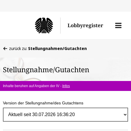
Direk
zum
Men
Lobbyregister
Inhal
öffne
Sie
zurück zu:
Stellungnahmen/Gutachten
befinden
sich
Stellungnahme/Gutachten
hier:
Inhalte beruhen auf Angaben der IV -
Infos
Version der Stellungnahme/des Gutachtens