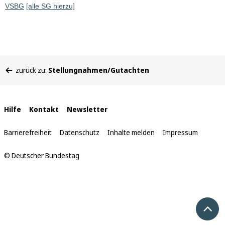
VSBG
[alle SG hierzu]
Sie
zurück zu:
Stellungnahmen/Gutachten
befinden
sich
hier:
Interne
Hilfe
Kontakt
Newsletter
Links
Barrierefreiheit
Datenschutz
Inhalte melden
Impressum
© Deutscher Bundestag
Nach