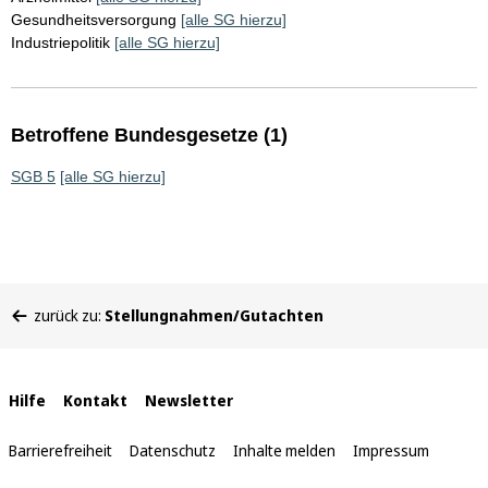
Gesundheitsversorgung
[alle SG hierzu]
Industriepolitik
[alle SG hierzu]
Betroffene Bundesgesetze (1)
SGB 5
[alle SG hierzu]
Sie
zurück zu:
Stellungnahmen/Gutachten
befinden
sich
hier:
Interne
Hilfe
Kontakt
Newsletter
Links
Barrierefreiheit
Datenschutz
Inhalte melden
Impressum