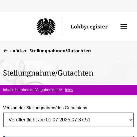
Direk
zum
Men
Lobbyregister
Inhal
öffne
Sie
zurück zu:
Stellungnahmen/Gutachten
befinden
sich
Stellungnahme/Gutachten
hier:
Inhalte beruhen auf Angaben der IV -
Infos
Version der Stellungnahme/des Gutachtens