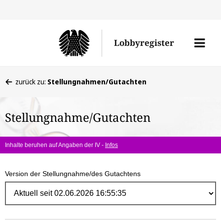
Direk
zum
Men
Lobbyregister
Inhal
öffne
Sie
zurück zu:
Stellungnahmen/Gutachten
befinden
sich
Stellungnahme/Gutachten
hier:
Inhalte beruhen auf Angaben der IV -
Infos
Version der Stellungnahme/des Gutachtens