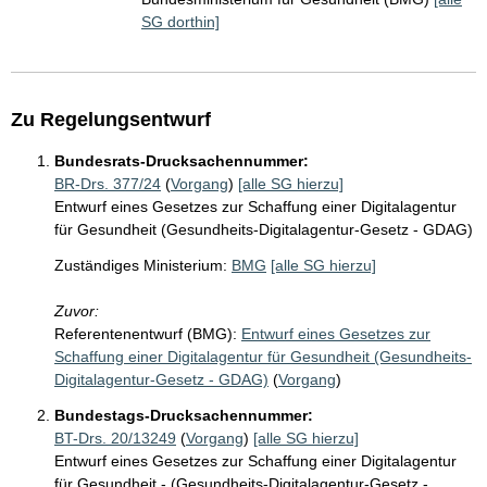
SG dorthin]
Zu Regelungsentwurf
Bundesrats-Drucksachennummer:
BR-Drs. 377/24
(
Vorgang
)
[alle SG hierzu]
Entwurf eines Gesetzes zur Schaffung einer Digitalagentur
für Gesundheit (Gesundheits-Digitalagentur-Gesetz - GDAG)
Zuständiges Ministerium:
BMG
[alle SG hierzu]
Zuvor:
Referentenentwurf (BMG):
Entwurf eines Gesetzes zur
Schaffung einer Digitalagentur für Gesundheit (Gesundheits-
Digitalagentur-Gesetz - GDAG)
(
Vorgang
)
Bundestags-Drucksachennummer:
BT-Drs. 20/13249
(
Vorgang
)
[alle SG hierzu]
Entwurf eines Gesetzes zur Schaffung einer Digitalagentur
für Gesundheit - (Gesundheits-Digitalagentur-Gesetz -