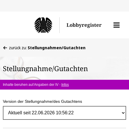
Direk
zum
Men
Lobbyregister
Inhal
öffne
Sie
zurück zu:
Stellungnahmen/Gutachten
befinden
sich
Stellungnahme/Gutachten
hier:
Inhalte beruhen auf Angaben der IV -
Infos
Version der Stellungnahme/des Gutachtens