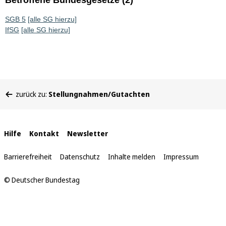
Betroffene Bundesgesetze (2)
SGB 5
[alle SG hierzu]
IfSG
[alle SG hierzu]
Sie
zurück zu:
Stellungnahmen/Gutachten
befinden
sich
hier:
Interne
Hilfe
Kontakt
Newsletter
Links
Barrierefreiheit
Datenschutz
Inhalte melden
Impressum
© Deutscher Bundestag