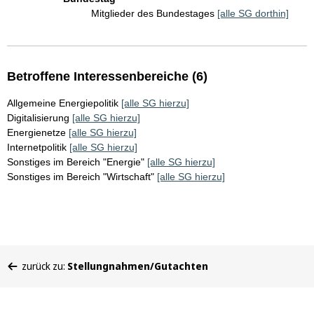
Mitglieder des Bundestages
[alle SG dorthin]
Betroffene Interessenbereiche (6)
Allgemeine Energiepolitik
[alle SG hierzu]
Digitalisierung
[alle SG hierzu]
Energienetze
[alle SG hierzu]
Internetpolitik
[alle SG hierzu]
Sonstiges im Bereich "Energie"
[alle SG hierzu]
Sonstiges im Bereich "Wirtschaft"
[alle SG hierzu]
Sie
zurück zu:
Stellungnahmen/Gutachten
befinden
sich
hier: