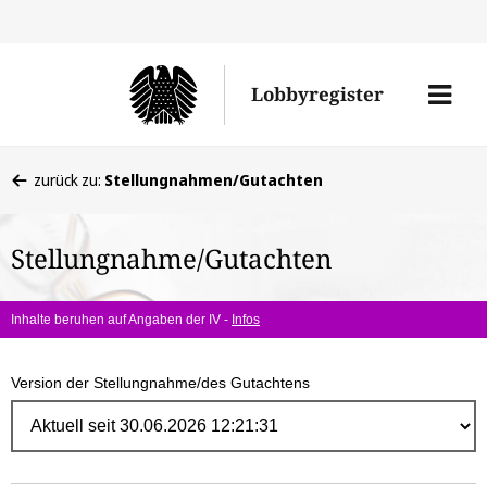
Direk
zum
Men
Lobbyregister
Inhal
öffne
Sie
zurück zu:
Stellungnahmen/Gutachten
befinden
sich
Stellungnahme/Gutachten
hier:
Inhalte beruhen auf Angaben der IV -
Infos
Version der Stellungnahme/des Gutachtens