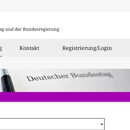
Direkt
zum
ag und der Bundesregierung
Inhalt
ausgewählt
g
Kontakt
Registrierung/Login