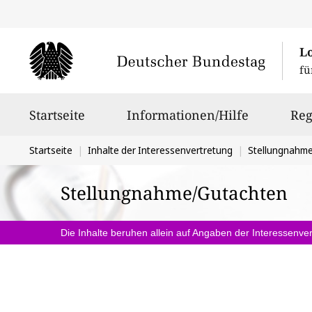
L
fü
Hauptnavigation
Startseite
Informationen/Hilfe
Reg
Sie
Startseite
Inhalte der Interessenvertretung
Stellungnahm
befinden
Stellungnahme/Gutachten
sich
hier:
Die Inhalte beruhen allein auf Angaben der Interessenver