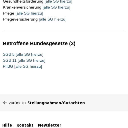
Gesundheitsförderung
[alle SG hierzu]
Krankenversicherung
[alle SG hierzu]
Pflege
[alle SG hierzu]
Pflegeversicherung
[alle SG hierzu]
Betroffene Bundesgesetze (3)
SGB 5
[alle SG hierzu]
SGB 11
[alle SG hierzu]
PflBG
[alle SG hierzu]
Sie
zurück zu:
Stellungnahmen/Gutachten
befinden
sich
hier:
Interne
Hilfe
Kontakt
Newsletter