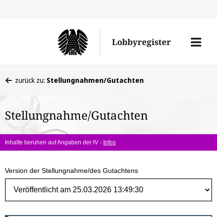
Direk
zum
Men
Lobbyregister
Inhal
öffne
Sie
zurück zu:
Stellungnahmen/Gutachten
befinden
sich
Stellungnahme/Gutachten
hier:
Inhalte beruhen auf Angaben der IV -
Infos
Version der Stellungnahme/des Gutachtens