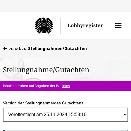
Direk
zum
Men
Lobbyregister
Inhal
öffne
Sie
zurück zu:
Stellungnahmen/Gutachten
befinden
sich
Stellungnahme/Gutachten
hier:
Inhalte beruhen auf Angaben der IV -
Infos
Version der Stellungnahme/des Gutachtens