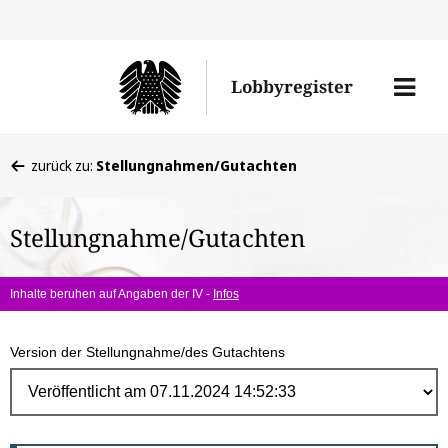
Direk
zum
Men
Lobbyregister
Inhal
öffne
Sie
zurück zu:
Stellungnahmen/Gutachten
befinden
sich
Stellungnahme/Gutachten
hier:
Inhalte beruhen auf Angaben der IV -
Infos
Version der Stellungnahme/des Gutachtens