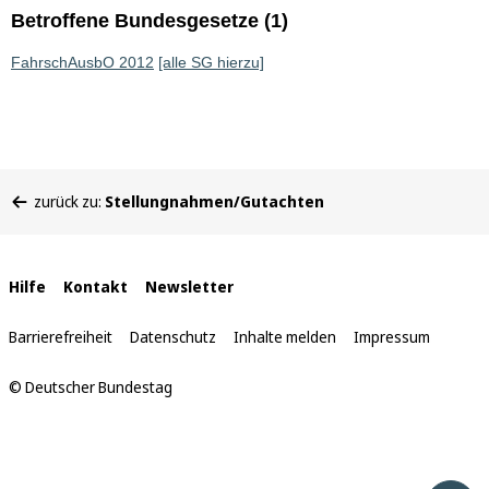
Betroffene Bundesgesetze (1)
FahrschAusbO 2012
[alle SG hierzu]
Sie
zurück zu:
Stellungnahmen/Gutachten
befinden
sich
hier:
Interne
Hilfe
Kontakt
Newsletter
Links
Barrierefreiheit
Datenschutz
Inhalte melden
Impressum
© Deutscher Bundestag