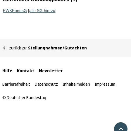
EWKFondsG
[alle SG hierzu]
Sie
zurück zu:
Stellungnahmen/Gutachten
befinden
sich
hier:
Interne
Hilfe
Kontakt
Newsletter
Links
Barrierefreiheit
Datenschutz
Inhalte melden
Impressum
© Deutscher Bundestag
Nach