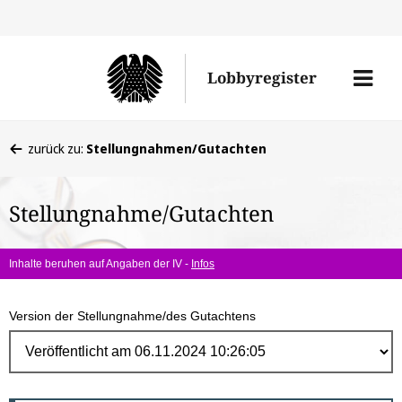
Direk
zum
Men
Lobbyregister
Inhal
öffne
Sie
zurück zu:
Stellungnahmen/Gutachten
befinden
sich
Stellungnahme/Gutachten
hier:
Inhalte beruhen auf Angaben der IV -
Infos
Version der Stellungnahme/des Gutachtens