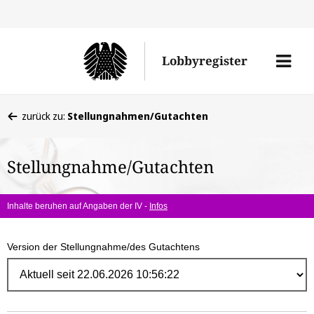
Direk
zum
Men
Lobbyregister
Inhal
öffne
Sie
zurück zu:
Stellungnahmen/Gutachten
befinden
sich
Stellungnahme/Gutachten
hier:
Inhalte beruhen auf Angaben der IV -
Infos
Version der Stellungnahme/des Gutachtens