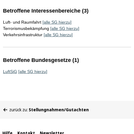
Betroffene Interessenbereiche (3)
Luft- und Raumfahrt
[alle SG hierzu]
Terrorismusbekämpfung
[alle SG hierzu]
Verkehrsinfrastruktur
[alle SG hierzu]
Betroffene Bundesgesetze (1)
LuftSiG
[alle SG hierzu]
Sie
zurück zu:
Stellungnahmen/Gutachten
befinden
sich
hier:
Hilfe
Kontakt
Newsletter