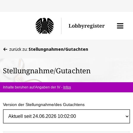
Direk
zum
Men
Lobbyregister
Inhal
öffne
Sie
zurück zu:
Stellungnahmen/Gutachten
befinden
sich
Stellungnahme/Gutachten
hier:
Inhalte beruhen auf Angaben der IV -
Infos
Version der Stellungnahme/des Gutachtens