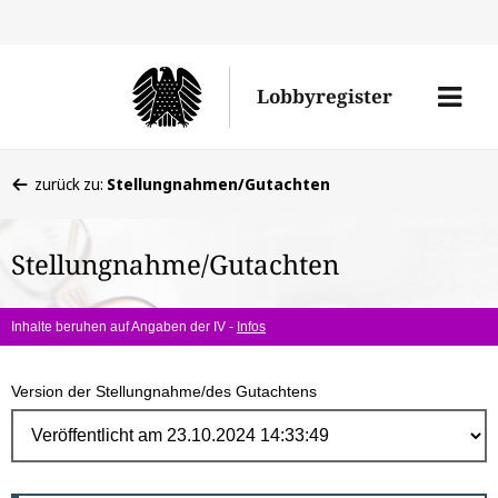
Direk
zum
Men
Lobbyregister
Inhal
öffne
Sie
zurück zu:
Stellungnahmen/Gutachten
befinden
sich
Stellungnahme/Gutachten
hier:
Inhalte beruhen auf Angaben der IV -
Infos
Version der Stellungnahme/des Gutachtens