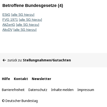
Betroffene Bundesgesetze (4)
EStG
[alle SG hierzu]
FVG 1971
[alle SG hierzu]
AltZertG
[alle SG hierzu]
AltvDV
[alle SG hierzu]
Sie
zurück zu:
Stellungnahmen/Gutachten
befinden
sich
hier:
Interne
Hilfe
Kontakt
Newsletter
Links
Barrierefreiheit
Datenschutz
Inhalte melden
Impressum
© Deutscher Bundestag