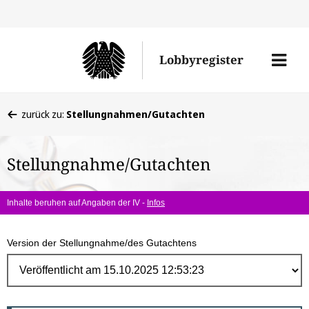
Direk
zum
Men
Lobbyregister
Inhal
öffne
Sie
zurück zu:
Stellungnahmen/Gutachten
befinden
sich
Stellungnahme/Gutachten
hier:
Inhalte beruhen auf Angaben der IV -
Infos
Version der Stellungnahme/des Gutachtens