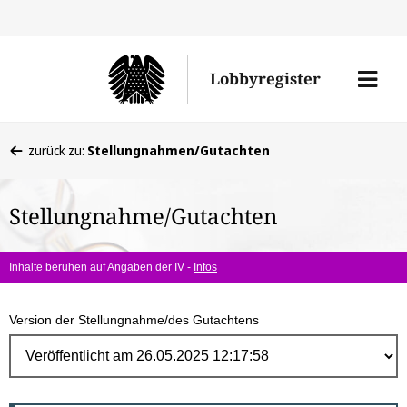
Direk
zum
Men
Lobbyregister
Inhal
öffne
Sie
zurück zu:
Stellungnahmen/Gutachten
befinden
sich
Stellungnahme/Gutachten
hier:
Inhalte beruhen auf Angaben der IV -
Infos
Version der Stellungnahme/des Gutachtens