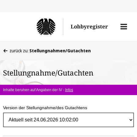
Direk
zum
Men
Lobbyregister
Inhal
öffne
Sie
zurück zu:
Stellungnahmen/Gutachten
befinden
sich
Stellungnahme/Gutachten
hier:
Inhalte beruhen auf Angaben der IV -
Infos
Version der Stellungnahme/des Gutachtens