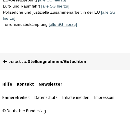
EU-Gesetzgebung
[alle SG hierzu]
Luft- und Raumfahrt
[alle SG hierzu]
Polizeiliche und justizielle Zusammenarbeit in der EU
[alle SG
hierzu]
Terrorismusbekämpfung
[alle SG hierzu]
Sie
zurück zu:
Stellungnahmen/Gutachten
befinden
sich
hier:
Interne
Hilfe
Kontakt
Newsletter
Links
Barrierefreiheit
Datenschutz
Inhalte melden
Impressum
© Deutscher Bundestag