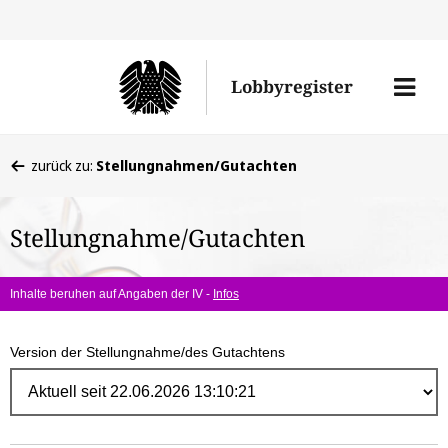
Direk
zum
Men
Lobbyregister
Inhal
öffne
Sie
zurück zu:
Stellungnahmen/Gutachten
befinden
sich
Stellungnahme/Gutachten
hier:
Inhalte beruhen auf Angaben der IV -
Infos
Version der Stellungnahme/des Gutachtens