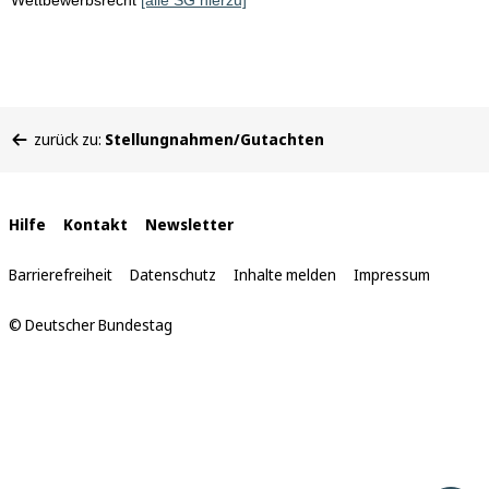
Wettbewerbsrecht
[alle SG hierzu]
Sie
zurück zu:
Stellungnahmen/Gutachten
befinden
sich
hier:
Interne
Hilfe
Kontakt
Newsletter
Links
Barrierefreiheit
Datenschutz
Inhalte melden
Impressum
© Deutscher Bundestag