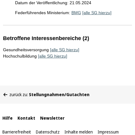
Datum der Veröffentlichung: 21.05.2024
Federführendes Ministerium:
BMG
[alle SG hierzu]
Betroffene Interessenbereiche (2)
Gesundheitsversorgung
[alle SG hierzu]
Hochschulbildung
[alle SG hierzu]
Sie
zurück zu:
Stellungnahmen/Gutachten
befinden
sich
hier:
Interne
Hilfe
Kontakt
Newsletter
Links
Barrierefreiheit
Datenschutz
Inhalte melden
Impressum