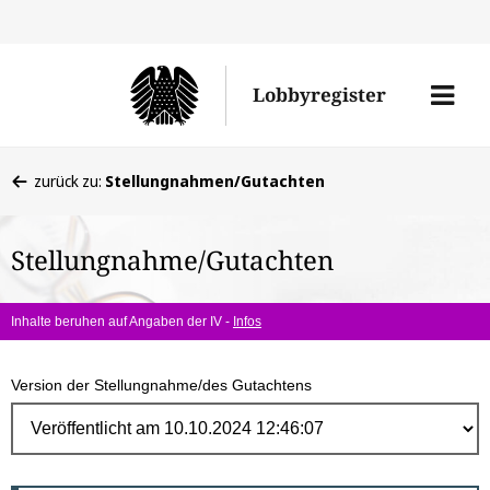
Direk
zum
Men
Lobbyregister
Inhal
öffne
Sie
zurück zu:
Stellungnahmen/Gutachten
befinden
sich
Stellungnahme/Gutachten
hier:
Inhalte beruhen auf Angaben der IV -
Infos
Version der Stellungnahme/des Gutachtens