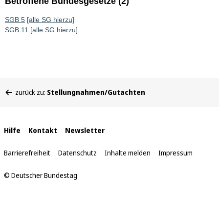
Betroffene Bundesgesetze (2)
SGB 5
[alle SG hierzu]
SGB 11
[alle SG hierzu]
Sie
zurück zu:
Stellungnahmen/Gutachten
befinden
sich
hier:
Interne
Hilfe
Kontakt
Newsletter
Links
Barrierefreiheit
Datenschutz
Inhalte melden
Impressum
© Deutscher Bundestag