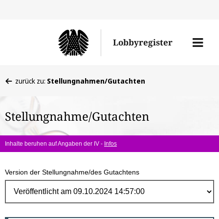
Direk
zum
Men
Lobbyregister
Inhal
öffne
Sie
zurück zu:
Stellungnahmen/Gutachten
befinden
sich
Stellungnahme/Gutachten
hier:
Inhalte beruhen auf Angaben der IV -
Infos
Version der Stellungnahme/des Gutachtens