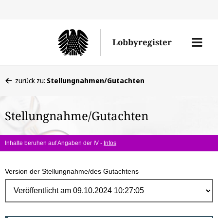
Direk
zum
Men
Lobbyregister
Inhal
öffne
Sie
zurück zu:
Stellungnahmen/Gutachten
befinden
sich
Stellungnahme/Gutachten
hier:
Inhalte beruhen auf Angaben der IV -
Infos
Version der Stellungnahme/des Gutachtens