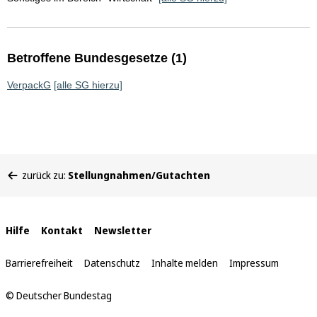
Betroffene Bundesgesetze (1)
VerpackG
[alle SG hierzu]
Sie
zurück zu:
Stellungnahmen/Gutachten
befinden
sich
hier:
Interne
Hilfe
Kontakt
Newsletter
Links
Barrierefreiheit
Datenschutz
Inhalte melden
Impressum
© Deutscher Bundestag