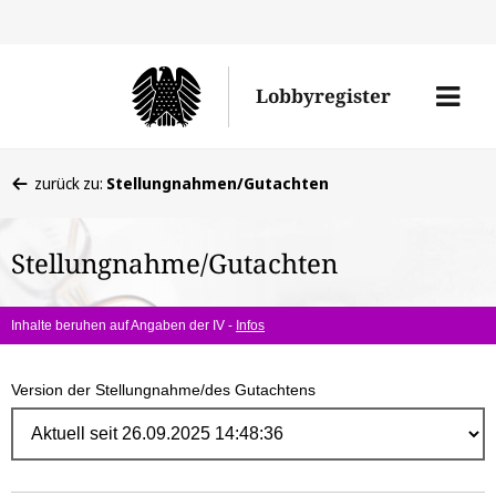
Direk
zum
Men
Lobbyregister
Inhal
öffne
Sie
zurück zu:
Stellungnahmen/Gutachten
befinden
sich
Stellungnahme/Gutachten
hier:
Inhalte beruhen auf Angaben der IV -
Infos
Version der Stellungnahme/des Gutachtens