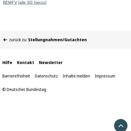
BEMFV
[alle SG hierzu]
Sie
zurück zu:
Stellungnahmen/Gutachten
befinden
sich
hier:
Interne
Hilfe
Kontakt
Newsletter
Links
Barrierefreiheit
Datenschutz
Inhalte melden
Impressum
© Deutscher Bundestag
Nach