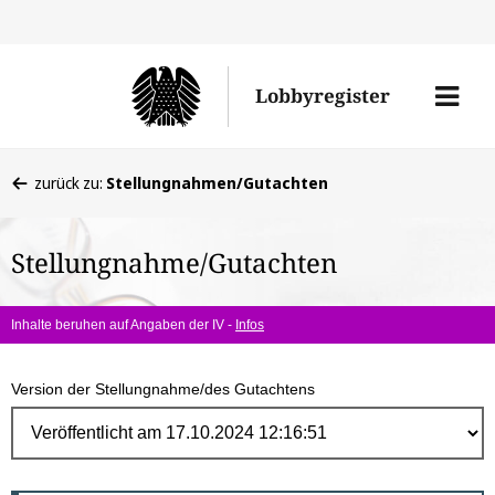
Direk
zum
Men
Lobbyregister
Inhal
öffne
Sie
zurück zu:
Stellungnahmen/Gutachten
befinden
sich
Stellungnahme/Gutachten
hier:
Inhalte beruhen auf Angaben der IV -
Infos
Version der Stellungnahme/des Gutachtens