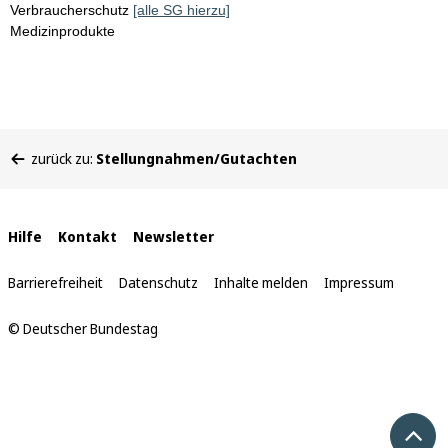
Verbraucherschutz
[alle SG hierzu]
Medizinprodukte
Sie
zurück zu:
Stellungnahmen/Gutachten
befinden
sich
hier:
Interne
Hilfe
Kontakt
Newsletter
Links
Barrierefreiheit
Datenschutz
Inhalte melden
Impressum
© Deutscher Bundestag
Nach