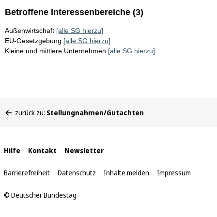
Betroffene Interessenbereiche (3)
Außenwirtschaft
[alle SG hierzu]
EU-Gesetzgebung
[alle SG hierzu]
Kleine und mittlere Unternehmen
[alle SG hierzu]
Sie
zurück zu:
Stellungnahmen/Gutachten
befinden
sich
hier:
Interne
Hilfe
Kontakt
Newsletter
Links
Barrierefreiheit
Datenschutz
Inhalte melden
Impressum
© Deutscher Bundestag