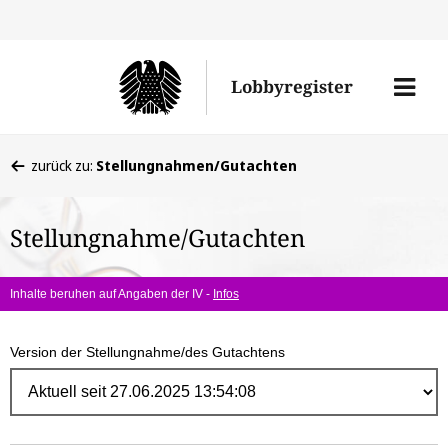
Direk
zum
Men
Lobbyregister
Inhal
öffne
Sie
zurück zu:
Stellungnahmen/Gutachten
befinden
sich
Stellungnahme/Gutachten
hier:
Inhalte beruhen auf Angaben der IV -
Infos
Version der Stellungnahme/des Gutachtens