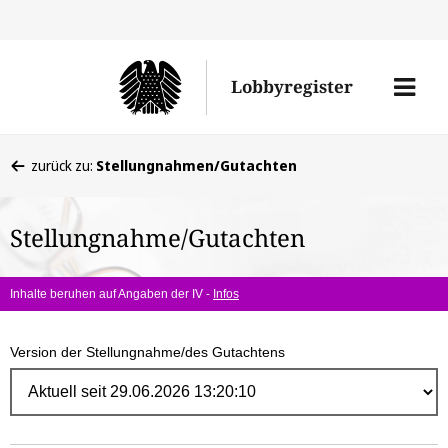
Direk
zum
Men
Lobbyregister
Inhal
öffne
Sie
zurück zu:
Stellungnahmen/Gutachten
befinden
sich
Stellungnahme/Gutachten
hier:
Inhalte beruhen auf Angaben der IV -
Infos
Version der Stellungnahme/des Gutachtens