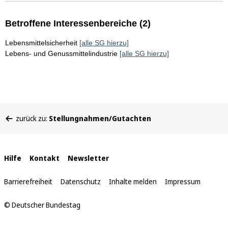
Betroffene Interessenbereiche (2)
Lebensmittelsicherheit
[alle SG hierzu]
Lebens- und Genussmittelindustrie
[alle SG hierzu]
Sie
zurück zu:
Stellungnahmen/Gutachten
befinden
sich
hier:
Interne
Hilfe
Kontakt
Newsletter
Links
Barrierefreiheit
Datenschutz
Inhalte melden
Impressum
© Deutscher Bundestag