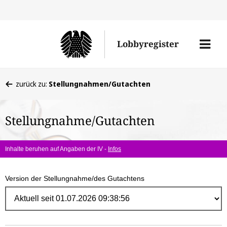
Direk
zum
Men
Lobbyregister
Inhal
öffne
Sie
zurück zu:
Stellungnahmen/Gutachten
befinden
sich
Stellungnahme/Gutachten
hier:
Inhalte beruhen auf Angaben der IV -
Infos
Version der Stellungnahme/des Gutachtens