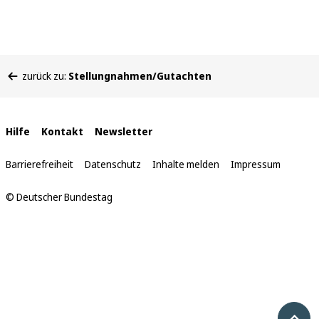
Sie
zurück zu:
Stellungnahmen/Gutachten
befinden
sich
hier:
Interne
Hilfe
Kontakt
Newsletter
Links
Barrierefreiheit
Datenschutz
Inhalte melden
Impressum
© Deutscher Bundestag
Nach