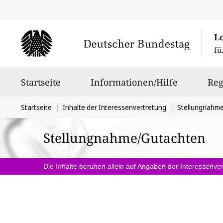
L
fü
Hauptnavigation
Startseite
Informationen/Hilfe
Reg
Sie
Startseite
Inhalte der Interessenvertretung
Stellungnahm
befinden
Stellungnahme/Gutachten
sich
hier:
Die Inhalte beruhen allein auf Angaben der Interessenver