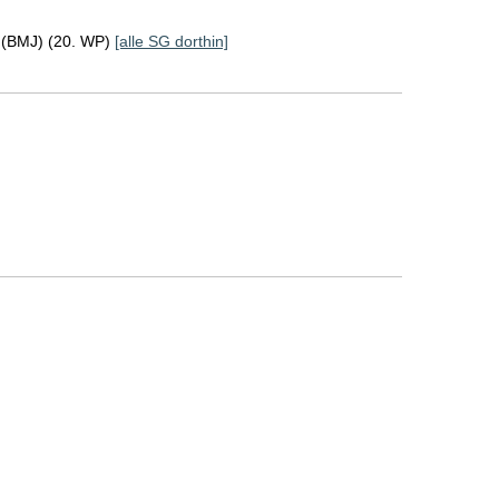
z (BMJ) (20. WP)
[alle SG dorthin]