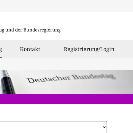
Direkt
zum
ag und der Bundesregierung
Inhalt
ausgewählt
g
Kontakt
Registrierung/Login