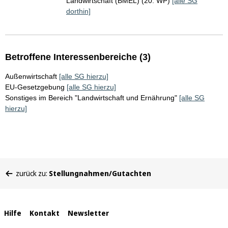
Landwirtschaft (BMEL) (20. WP)
[alle SG
dorthin]
Betroffene Interessenbereiche (3)
Außenwirtschaft
[alle SG hierzu]
EU-Gesetzgebung
[alle SG hierzu]
Sonstiges im Bereich "Landwirtschaft und Ernährung"
[alle SG
hierzu]
Sie
zurück zu:
Stellungnahmen/Gutachten
befinden
sich
hier:
Interne
Hilfe
Kontakt
Newsletter