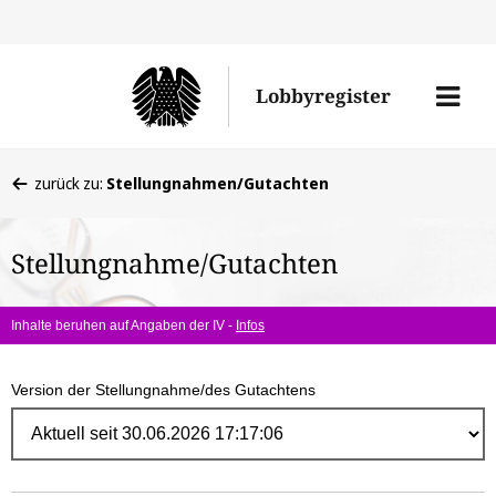
Direk
zum
Men
Lobbyregister
Inhal
öffne
Sie
zurück zu:
Stellungnahmen/Gutachten
befinden
sich
Stellungnahme/Gutachten
hier:
Inhalte beruhen auf Angaben der IV -
Infos
Version der Stellungnahme/des Gutachtens