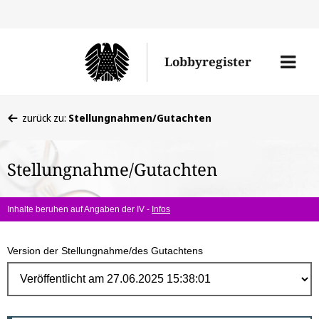
Direk
zum
Men
Lobbyregister
Inhal
öffne
Sie
zurück zu:
Stellungnahmen/Gutachten
befinden
sich
Stellungnahme/Gutachten
hier:
Inhalte beruhen auf Angaben der IV -
Infos
Version der Stellungnahme/des Gutachtens