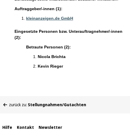
Auftraggeber/-innen (1):
kleinanzeigen.de GmbH
Eingesetzte Personen bzw. Unterauftragnehmer/-innen
(2):
Betraute Personen (2):
Nicola Brichta
Kevin Rieger
Sie
zurück zu:
Stellungnahmen/Gutachten
befinden
sich
hier:
Interne
Hilfe
Kontakt
Newsletter