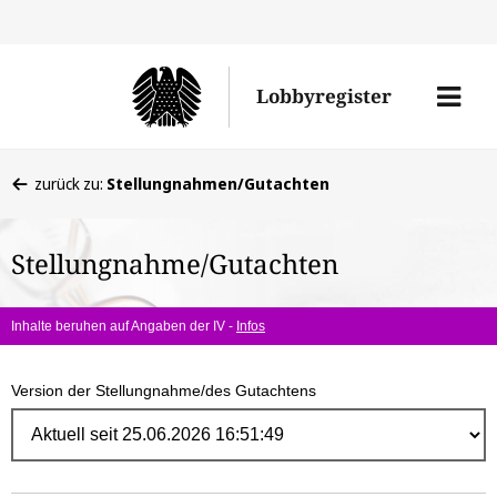
Direk
zum
Men
Lobbyregister
Inhal
öffne
Sie
zurück zu:
Stellungnahmen/Gutachten
befinden
sich
Stellungnahme/Gutachten
hier:
Inhalte beruhen auf Angaben der IV -
Infos
Version der Stellungnahme/des Gutachtens